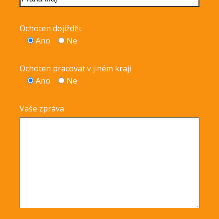
Ochoten dojíždět
Ano
Ne
Ochoten pracovat v jiném kraji
Ano
Ne
Vaše zpráva