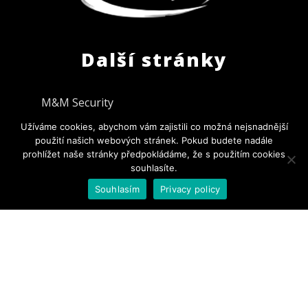
Další stránky
M&M Security
Užíváme cookies, abychom vám zajistili co možná nejsnadnější
Najdete nás na:
použití našich webových stránek. Pokud budete nadále
prohlížet naše stránky předpokládáme, že s použitím cookies
souhlasíte.
Souhlasím
Privacy policy
Copyright ©
2020
|
Vytvořilo studio